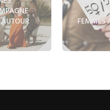
NES
DU MARK
AMPAGNE
P
 AUTOUR
FEMMES A