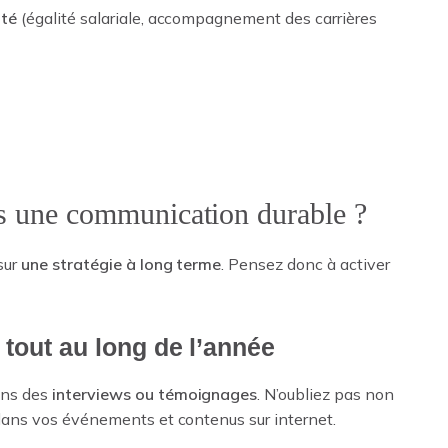
ité
(égalité salariale, accompagnement des carrières
e l’égalité qu’en mars sans continuité
ns une communication durable ?
sur
une stratégie à long terme
. Pensez donc à activer
tout au long de l’année
ans des
interviews ou témoignages
. N’oubliez pas non
 dans vos événements et contenus sur internet.