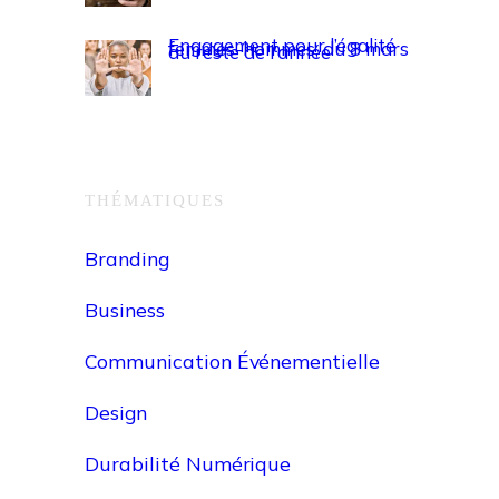
Engagement pour l’égalité
femmes-hommes, du 8 mars
au reste de l’année
THÉMATIQUES
Branding
Business
Communication Événementielle
Design
Durabilité Numérique