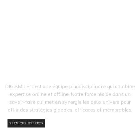
Un accompagnement humain, basé sur l’écoute et la
collaboration constructive.
COMMUNICATION
Savoir-faire
DIGISMILE, c’est une équipe pluridisciplinaire qui combine
expertise online et offline. Notre force réside dans un
savoir-faire qui met en synergie les deux univers pour
offrir des stratégies globales, efficaces et mémorables.
SERVICES OFFERTS
VISIBILITÉ