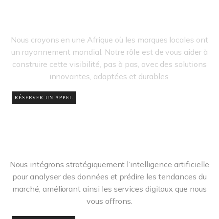
Ancrage
Nous croyons en une Afrique où les marques locales ont
un rayonnement mondial. Notre rôle est de vous aider à
construire cette visibilité, pas à pas, avec des solutions
innovantes, adaptées et durables.
RÉSERVER UN APPEL
DATA
L'IA en agence
Nous intégrons stratégiquement l’intelligence artificielle
pour analyser des données et prédire les tendances du
marché, améliorant ainsi les services digitaux que nous
vous offrons.