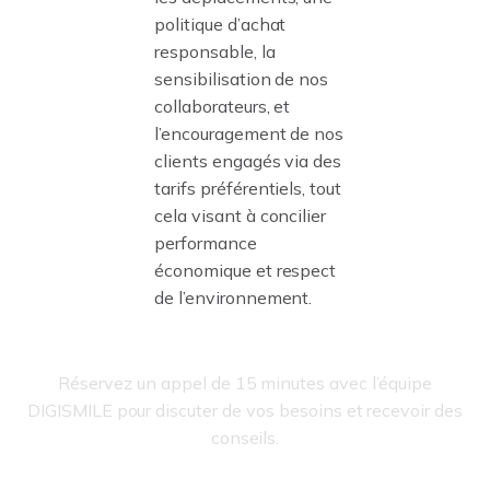
politique d’achat
responsable, la
sensibilisation de nos
collaborateurs, et
l’encouragement de nos
clients engagés via des
tarifs préférentiels, tout
cela visant à concilier
performance
économique et respect
de l’environnement.
Donnons vie
à votre vision
Réservez un appel de 15 minutes avec l’équipe
DIGISMILE pour discuter de vos besoins et recevoir des
conseils.