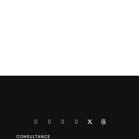
MARKETING PAR EMAIL : COMMENT BIEN
CONCEVOIR VOS NEWSLETTERS DE NOËL ET
DU NOUVEL AN
CONSULTANCE