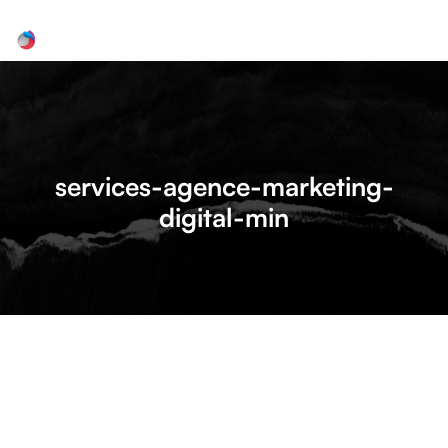
Publicité en ligne
Consultance
services-agence-marketing-
WEBMARKETING
digital-min
Tous les services
Devis gratuit
Contacts