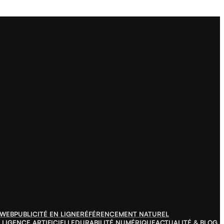
 WEB
PUBLICITÉ EN LIGNE
RÉFÉRENCEMENT NATUREL
LLIGENCE ARTIFICIELLE
DURABILITÉ NUMÉRIQUE
ACTUALITÉ & BLOG