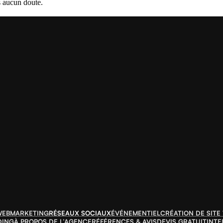
s aucun doute.
EBMARKETING
RÉSEAUX SOCIAUX
ÉVÉNEMENTIEL
CRÉATION DE SITE
DING
À PROPOS DE L’AGENCE
RÉFÉRENCES & AVIS
DEVIS GRATUIT
INTE