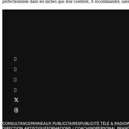
perfectionniste dans les tâches que leur confient. A recommander, san
CONSULTANCE
PANNEAUX PUBLICITAIRES
PUBLICITÉ TÉLÉ & RADIO
W
DIRECTION ARTISTIQUE
FORMATIONS / COACHING
PERSONAL BRAN