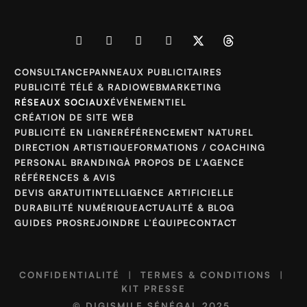
CONSULTANCE
PANNEAUX PUBLICITAIRES
PUBLICITÉ TÉLÉ & RADIO
WEBMARKETING
RÉSEAUX SOCIAUX
ÉVÉNEMENTIEL
CRÉATION DE SITE WEB
PUBLICITÉ EN LIGNE
RÉFÉRENCEMENT NATUREL
DIRECTION ARTISTIQUE
FORMATIONS / COACHING
PERSONAL BRANDING
À PROPOS DE L’AGENCE
RÉFÉRENCES & AVIS
DEVIS GRATUIT
INTELLIGENCE ARTIFICIELLE
DURABILITÉ NUMÉRIQUE
ACTUALITÉ & BLOG
GUIDES PROS
REJOINDRE L’ÉQUIPE
CONTACT
CONFIDENTIALITÉ
|
TERMES & CONDITIONS
|
KIT PRESSE
©
DIGISMILE SÉNÉGAL
2025.