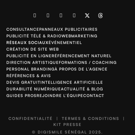
CONSULTANCE
PANNEAUX PUBLICITAIRES
PUBLICITÉ TÉLÉ & RADIO
WEBMARKETING
RÉSEAUX SOCIAUX
ÉVÉNEMENTIEL
CRÉATION DE SITE WEB
PUBLICITÉ EN LIGNE
RÉFÉRENCEMENT NATUREL
DIRECTION ARTISTIQUE
FORMATIONS / COACHING
PERSONAL BRANDING
À PROPOS DE L’AGENCE
RÉFÉRENCES & AVIS
DEVIS GRATUIT
INTELLIGENCE ARTIFICIELLE
DURABILITÉ NUMÉRIQUE
ACTUALITÉ & BLOG
GUIDES PROS
REJOINDRE L’ÉQUIPE
CONTACT
CONFIDENTIALITÉ
|
TERMES & CONDITIONS
|
KIT PRESSE
©
DIGISMILE SÉNÉGAL
2025.