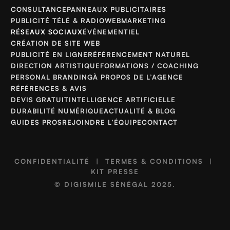
CONSULTANCE
PANNEAUX PUBLICITAIRES
PUBLICITÉ TÉLÉ & RADIO
WEBMARKETING
RÉSEAUX SOCIAUX
ÉVÉNEMENTIEL
CRÉATION DE SITE WEB
PUBLICITÉ EN LIGNE
RÉFÉRENCEMENT NATUREL
DIRECTION ARTISTIQUE
FORMATIONS / COACHING
PERSONAL BRANDING
À PROPOS DE L’AGENCE
RÉFÉRENCES & AVIS
DEVIS GRATUIT
INTELLIGENCE ARTIFICIELLE
DURABILITÉ NUMÉRIQUE
ACTUALITÉ & BLOG
GUIDES PROS
REJOINDRE L’ÉQUIPE
CONTACT
CONFIDENTIALITÉ
|
TERMES & CONDITIONS
|
KIT PRESSE
©
DIGISMILE SÉNÉGAL
2025.