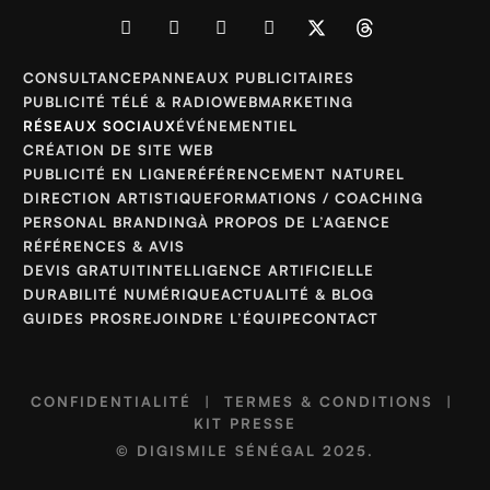
CONSULTANCE
PANNEAUX PUBLICITAIRES
PUBLICITÉ TÉLÉ & RADIO
WEBMARKETING
RÉSEAUX SOCIAUX
ÉVÉNEMENTIEL
CRÉATION DE SITE WEB
PUBLICITÉ EN LIGNE
RÉFÉRENCEMENT NATUREL
DIRECTION ARTISTIQUE
FORMATIONS / COACHING
PERSONAL BRANDING
À PROPOS DE L’AGENCE
RÉFÉRENCES & AVIS
DEVIS GRATUIT
INTELLIGENCE ARTIFICIELLE
DURABILITÉ NUMÉRIQUE
ACTUALITÉ & BLOG
GUIDES PROS
REJOINDRE L’ÉQUIPE
CONTACT
CONFIDENTIALITÉ
|
TERMES & CONDITIONS
|
KIT PRESSE
©
DIGISMILE SÉNÉGAL
2025.