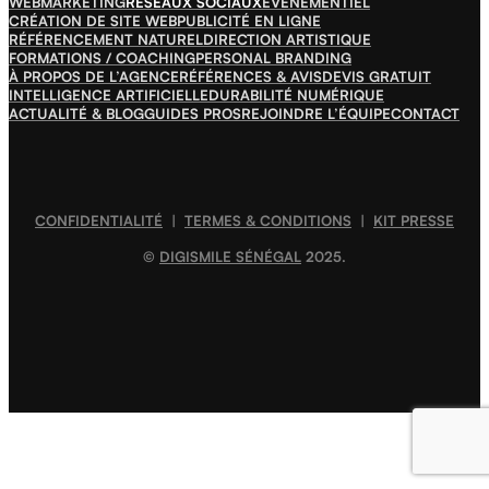
WEBMARKETING
RÉSEAUX SOCIAUX
ÉVÉNEMENTIEL
CRÉATION DE SITE WEB
PUBLICITÉ EN LIGNE
RÉFÉRENCEMENT NATUREL
DIRECTION ARTISTIQUE
FORMATIONS / COACHING
PERSONAL BRANDING
À PROPOS DE L’AGENCE
RÉFÉRENCES & AVIS
DEVIS GRATUIT
INTELLIGENCE ARTIFICIELLE
DURABILITÉ NUMÉRIQUE
ACTUALITÉ & BLOG
GUIDES PROS
REJOINDRE L’ÉQUIPE
CONTACT
CONFIDENTIALITÉ
|
TERMES & CONDITIONS
|
KIT PRESSE
©
DIGISMILE SÉNÉGAL
2025.