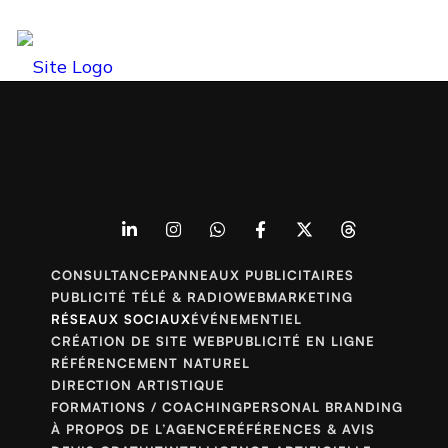
Publicité en ligne
Consultance
WEBMARKETING
Tous les services
CONSULTANCE
PANNEAUX PUBLICITAIRES
PUBLICITÉ TÉLÉ & RADIO
WEBMARKETING
Devis gratuit
RÉSEAUX SOCIAUX
ÉVÉNEMENTIEL
CRÉATION DE SITE WEB
PUBLICITÉ EN LIGNE
Contacts
RÉFÉRENCEMENT NATUREL
DIRECTION ARTISTIQUE
FORMATIONS / COACHING
PERSONAL BRANDING
À PROPOS DE L’AGENCE
RÉFÉRENCES & AVIS