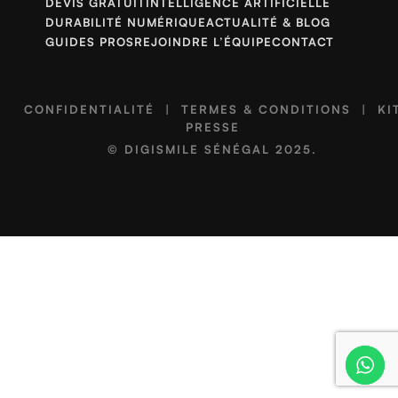
DEVIS GRATUIT
INTELLIGENCE ARTIFICIELLE
DURABILITÉ NUMÉRIQUE
ACTUALITÉ & BLOG
GUIDES PROS
REJOINDRE L’ÉQUIPE
CONTACT
CONFIDENTIALITÉ
|
TERMES & CONDITIONS
|
KI
PRESSE
©
DIGISMILE SÉNÉGAL
2025.