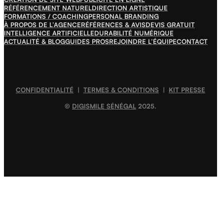
RÉFÉRENCEMENT NATUREL
DIRECTION ARTISTIQUE
FORMATIONS / COACHING
PERSONAL BRANDING
À PROPOS DE L’AGENCE
RÉFÉRENCES & AVIS
DEVIS GRATUIT
INTELLIGENCE ARTIFICIELLE
DURABILITÉ NUMÉRIQUE
ACTUALITÉ & BLOG
GUIDES PROS
REJOINDRE L’ÉQUIPE
CONTACT
CONFIDENTIALITÉ
|
TERMES & CONDITIONS
|
KIT PRESSE
©
DIGISMILE SÉNÉGAL
2025.