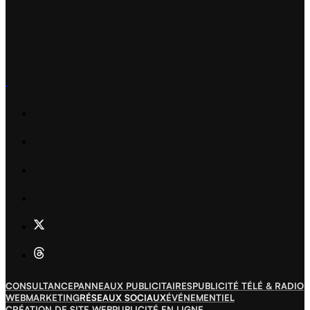
Devis gratuit
Devis gratuit
Contacts
Contacts
CONSULTANCE
PANNEAUX PUBLICITAIRES
PUBLICITÉ TÉLÉ & RADIO
WEBMARKETING
RÉSEAUX SOCIAUX
ÉVÉNEMENTIEL
CRÉATION DE SITE WEB
PUBLICITÉ EN LIGNE