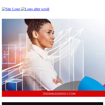
Publicité en ligne
Publicité en
ligne
Consultance
Consultance
WEBMARKETING
WEBMARKETI
Tous les services
Tous les
services