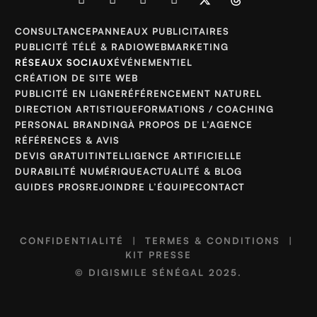
CONSULTANCE
PANNEAUX PUBLICITAIRES
PUBLICITÉ TÉLÉ & RADIO
WEBMARKETING
RÉSEAUX SOCIAUX
ÉVÉNEMENTIEL
CRÉATION DE SITE WEB
PUBLICITÉ EN LIGNE
RÉFÉRENCEMENT NATUREL
DIRECTION ARTISTIQUE
FORMATIONS / COACHING
PERSONAL BRANDING
À PROPOS DE L’AGENCE
RÉFÉRENCES & AVIS
DEVIS GRATUIT
INTELLIGENCE ARTIFICIELLE
DURABILITÉ NUMÉRIQUE
ACTUALITÉ & BLOG
GUIDES PROS
REJOINDRE L’ÉQUIPE
CONTACT
CONFIDENTIALITÉ
|
TERMES & CONDITIONS
|
KIT PRESSE
©
DIGISMILE SÉNÉGAL
2025.