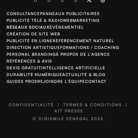
CONSULTANCE
PANNEAUX PUBLICITAIRES
PUBLICITÉ TÉLÉ & RADIO
WEBMARKETING
RÉSEAUX SOCIAUX
ÉVÉNEMENTIEL
CRÉATION DE SITE WEB
PUBLICITÉ EN LIGNE
RÉFÉRENCEMENT NATUREL
DIRECTION ARTISTIQUE
FORMATIONS / COACHING
PERSONAL BRANDING
À PROPOS DE L’AGENCE
RÉFÉRENCES & AVIS
DEVIS GRATUIT
INTELLIGENCE ARTIFICIELLE
DURABILITÉ NUMÉRIQUE
ACTUALITÉ & BLOG
GUIDES PROS
REJOINDRE L’ÉQUIPE
CONTACT
CONFIDENTIALITÉ
|
TERMES & CONDITIONS
|
KIT PRESSE
©
DIGISMILE SÉNÉGAL
2025.