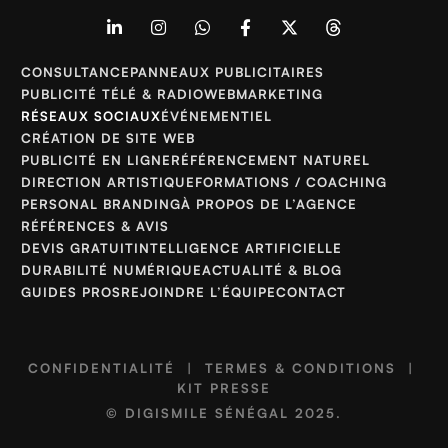
CONSULTANCE
PANNEAUX PUBLICITAIRES
PUBLICITÉ TÉLÉ & RADIO
WEBMARKETING
RÉSEAUX SOCIAUX
ÉVÉNEMENTIEL
CRÉATION DE SITE WEB
PUBLICITÉ EN LIGNE
RÉFÉRENCEMENT NATUREL
DIRECTION ARTISTIQUE
FORMATIONS / COACHING
PERSONAL BRANDING
À PROPOS DE L’AGENCE
RÉFÉRENCES & AVIS
DEVIS GRATUIT
INTELLIGENCE ARTIFICIELLE
DURABILITÉ NUMÉRIQUE
ACTUALITÉ & BLOG
GUIDES PROS
REJOINDRE L’ÉQUIPE
CONTACT
CONFIDENTIALITÉ
|
TERMES & CONDITIONS
|
KIT PRESSE
©
DIGISMILE SÉNÉGAL
2025.