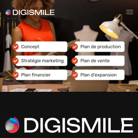
Publicité en ligne
Consultance
WEBMARKETING
Tous les services
Devis gratuit
Contacts