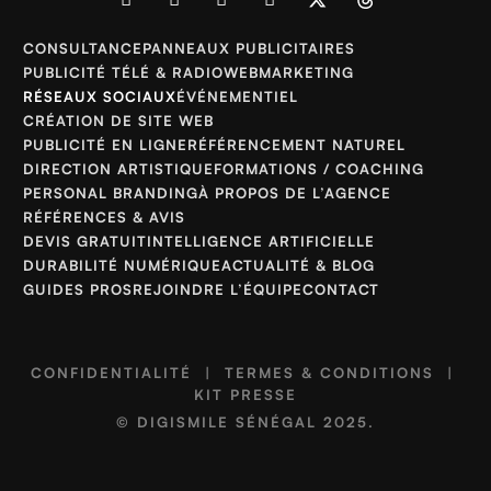
CONSULTANCE
PANNEAUX PUBLICITAIRES
PUBLICITÉ TÉLÉ & RADIO
WEBMARKETING
RÉSEAUX SOCIAUX
ÉVÉNEMENTIEL
CRÉATION DE SITE WEB
PUBLICITÉ EN LIGNE
RÉFÉRENCEMENT NATUREL
DIRECTION ARTISTIQUE
FORMATIONS / COACHING
PERSONAL BRANDING
À PROPOS DE L’AGENCE
RÉFÉRENCES & AVIS
DEVIS GRATUIT
INTELLIGENCE ARTIFICIELLE
DURABILITÉ NUMÉRIQUE
ACTUALITÉ & BLOG
GUIDES PROS
REJOINDRE L’ÉQUIPE
CONTACT
CONFIDENTIALITÉ
|
TERMES & CONDITIONS
|
KIT PRESSE
©
DIGISMILE SÉNÉGAL
2025.