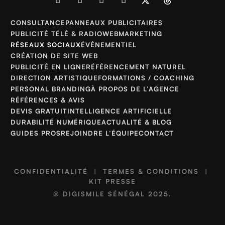
CONSULTANCE
PANNEAUX PUBLICITAIRES
PUBLICITÉ TÉLÉ & RADIO
WEBMARKETING
RÉSEAUX SOCIAUX
ÉVÉNEMENTIEL
CRÉATION DE SITE WEB
PUBLICITÉ EN LIGNE
RÉFÉRENCEMENT NATUREL
DIRECTION ARTISTIQUE
FORMATIONS / COACHING
PERSONAL BRANDING
À PROPOS DE L’AGENCE
RÉFÉRENCES & AVIS
DEVIS GRATUIT
INTELLIGENCE ARTIFICIELLE
DURABILITÉ NUMÉRIQUE
ACTUALITÉ & BLOG
GUIDES PROS
REJOINDRE L’ÉQUIPE
CONTACT
CONFIDENTIALITÉ
|
TERMES & CONDITIONS
|
KIT PRESSE
©
DIGISMILE SÉNÉGAL
2025.