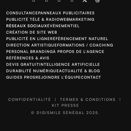
CONSULTANCE
PANNEAUX PUBLICITAIRES
PUBLICITÉ TÉLÉ & RADIO
WEBMARKETING
RÉSEAUX SOCIAUX
ÉVÉNEMENTIEL
CRÉATION DE SITE WEB
PUBLICITÉ EN LIGNE
RÉFÉRENCEMENT NATUREL
DIRECTION ARTISTIQUE
FORMATIONS / COACHING
PERSONAL BRANDING
À PROPOS DE L’AGENCE
RÉFÉRENCES & AVIS
DEVIS GRATUIT
INTELLIGENCE ARTIFICIELLE
DURABILITÉ NUMÉRIQUE
ACTUALITÉ & BLOG
GUIDES PROS
REJOINDRE L’ÉQUIPE
CONTACT
CONFIDENTIALITÉ
|
TERMES & CONDITIONS
|
KIT PRESSE
©
DIGISMILE SÉNÉGAL
2025.