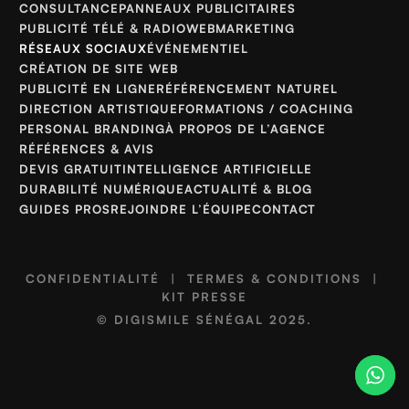
CONSULTANCE
PANNEAUX PUBLICITAIRES
PUBLICITÉ TÉLÉ & RADIO
WEBMARKETING
RÉSEAUX SOCIAUX
ÉVÉNEMENTIEL
CRÉATION DE SITE WEB
PUBLICITÉ EN LIGNE
RÉFÉRENCEMENT NATUREL
DIRECTION ARTISTIQUE
FORMATIONS / COACHING
PERSONAL BRANDING
À PROPOS DE L’AGENCE
RÉFÉRENCES & AVIS
DEVIS GRATUIT
INTELLIGENCE ARTIFICIELLE
DURABILITÉ NUMÉRIQUE
ACTUALITÉ & BLOG
GUIDES PROS
REJOINDRE L’ÉQUIPE
CONTACT
CONFIDENTIALITÉ
|
TERMES & CONDITIONS
|
KIT PRESSE
©
DIGISMILE SÉNÉGAL
2025.