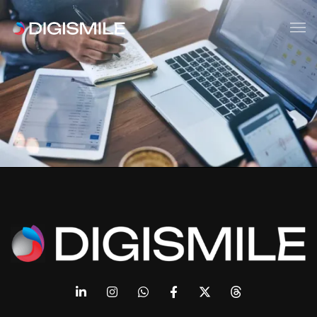
Publicité en ligne
Consultance
WEBMARKETING
Tous les services
Devis gratuit
Contacts