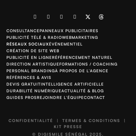
CONSULTANCE
PANNEAUX PUBLICITAIRES
PUBLICITÉ TÉLÉ & RADIO
WEBMARKETING
RÉSEAUX SOCIAUX
ÉVÉNEMENTIEL
CRÉATION DE SITE WEB
PUBLICITÉ EN LIGNE
RÉFÉRENCEMENT NATUREL
DIRECTION ARTISTIQUE
FORMATIONS / COACHING
PERSONAL BRANDING
À PROPOS DE L’AGENCE
RÉFÉRENCES & AVIS
DEVIS GRATUIT
INTELLIGENCE ARTIFICIELLE
DURABILITÉ NUMÉRIQUE
ACTUALITÉ & BLOG
GUIDES PROS
REJOINDRE L’ÉQUIPE
CONTACT
CONFIDENTIALITÉ
|
TERMES & CONDITIONS
|
KIT PRESSE
©
DIGISMILE SÉNÉGAL
2025.