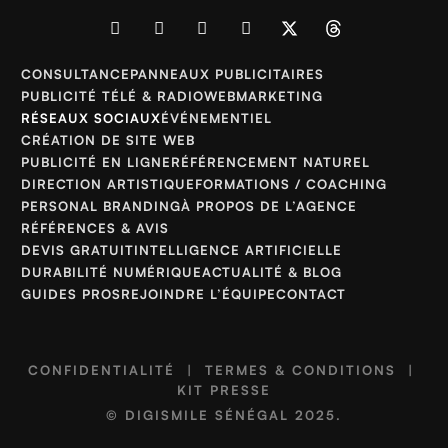
CONSULTANCE
PANNEAUX PUBLICITAIRES
PUBLICITÉ TÉLÉ & RADIO
WEBMARKETING
RÉSEAUX SOCIAUX
ÉVÉNEMENTIEL
CRÉATION DE SITE WEB
PUBLICITÉ EN LIGNE
RÉFÉRENCEMENT NATUREL
DIRECTION ARTISTIQUE
FORMATIONS / COACHING
PERSONAL BRANDING
À PROPOS DE L’AGENCE
RÉFÉRENCES & AVIS
DEVIS GRATUIT
INTELLIGENCE ARTIFICIELLE
DURABILITÉ NUMÉRIQUE
ACTUALITÉ & BLOG
GUIDES PROS
REJOINDRE L’ÉQUIPE
CONTACT
CONFIDENTIALITÉ
|
TERMES & CONDITIONS
|
KIT PRESSE
©
DIGISMILE SÉNÉGAL
2025.