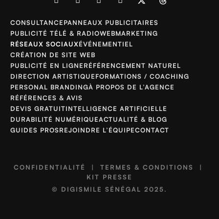
CONSULTANCE
PANNEAUX PUBLICITAIRES
PUBLICITÉ TÉLÉ & RADIO
WEBMARKETING
RÉSEAUX SOCIAUX
ÉVÉNEMENTIEL
CRÉATION DE SITE WEB
PUBLICITÉ EN LIGNE
RÉFÉRENCEMENT NATUREL
DIRECTION ARTISTIQUE
FORMATIONS / COACHING
PERSONAL BRANDING
À PROPOS DE L’AGENCE
RÉFÉRENCES & AVIS
DEVIS GRATUIT
INTELLIGENCE ARTIFICIELLE
DURABILITÉ NUMÉRIQUE
ACTUALITÉ & BLOG
GUIDES PROS
REJOINDRE L’ÉQUIPE
CONTACT
CONFIDENTIALITÉ
|
TERMES & CONDITIONS
|
KIT PRESSE
©
DIGISMILE SÉNÉGAL
2025.