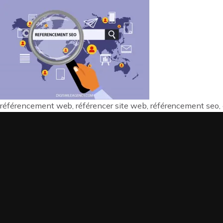
PUBLICITÉ E
référencement web, référencer site web, référencement seo, êt