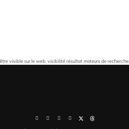
N LIGNE
CONSULTANCE
WEBMARKETING
TOU
re visible sur le web, visibilité résultat moteurs de recherch