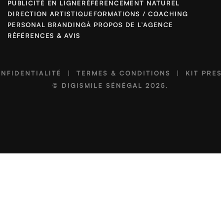
PUBLICITÉ EN LIGNE
RÉFÉRENCEMENT NATUREL
DIRECTION ARTISTIQUE
FORMATIONS / COACHING
PERSONAL BRANDING
À PROPOS DE L’AGENCE
RÉFÉRENCES & AVIS
NFIDENTIALITÉ
|
TERMES & CONDITIONS
|
KIT PRE
©
DIGISMILE SÉNÉGAL
2025.